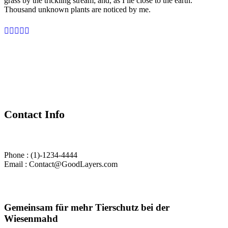
grass by the trickling stream; and, as I lie close to the earth.
Thousand unknown plants are noticed by me.
Contact Info
Phone : (1)-1234-4444
Email : Contact@GoodLayers.com
Gemeinsam für mehr Tierschutz bei der
Wiesenmahd