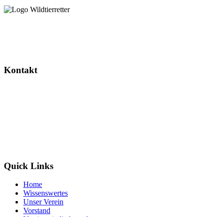
Dieses Projekt wird gefördert durch das Landesverwaltungsamt
Sachsen-Anhalt.
Kontakt
Wildtierretter Sachsen-Anhalt e. V.
Randauer Dorfstr. 16
39114 Magdeburg / Randau
info@wildtierretter.org
Quick Links
Home
Wissenswertes
Unser Verein
Vorstand