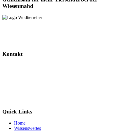
Wiesenmahd
Dieses Projekt wird gefördert durch das Landesverwaltungsamt
Sachsen-Anhalt.
Kontakt
Wildtierretter Sachsen-Anhalt e. V.
Randauer Dorfstr. 16
39114 Magdeburg / Randau
info@wildtierretter.org
Quick Links
Home
Wissenswertes