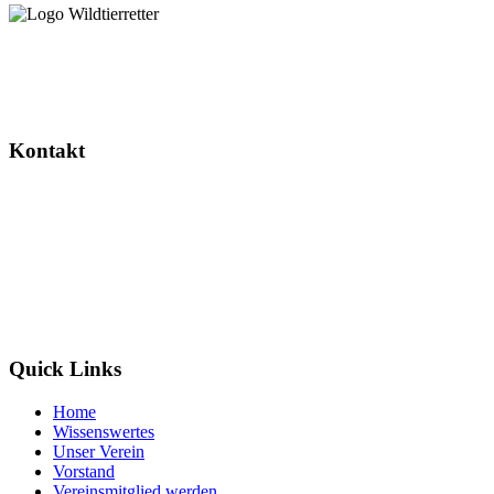
Dieses Projekt wird gefördert durch das Landesverwaltungsamt
Sachsen-Anhalt.
Kontakt
Wildtierretter Sachsen-Anhalt e. V.
Randauer Dorfstr. 16
39114 Magdeburg / Randau
info@wildtierretter.org
Quick Links
Home
Wissenswertes
Unser Verein
Vorstand
Vereinsmitglied werden