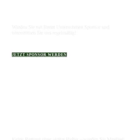
Werden Sie mit Ihrem Unternehmen Sponsor und
unterstützen Sie uns regelmäßig!
JETZT SPONSOR WERDEN
Jetzt Mitglied werden
Keine Rettung ohne aktive Helfer – werden Sie Mitglied