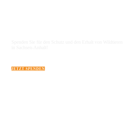
JETZT DIREKT
SPENDEN
Spenden Sie für den Schutz und den Erhalt von Wildtieren
in Sachsen-Anhalt!
JETZT SPENDEN
JETZT SPONSOR
WERDEN