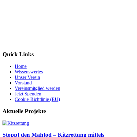
Wildtierretter Sachsen-Anhalt e. V.
Randauer Dorfstr. 16
39114 Magdeburg / Randau
info@wildtierretter.org
Quick Links
Home
Wissenswertes
Unser Verein
Vorstand
Vereinsmitglied werden
Jetzt Spenden
Cookie-Richtlinie (EU)
Aktuelle Projekte
Stoppt den Mähtod – Kitzrettung mittels