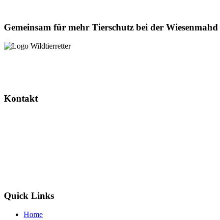
Gemeinsam für mehr Tierschutz bei der Wiesenmahd
Dieses Projekt wird gefördert durch das Landesverwaltungsamt Sach
Kontakt
Wildtierretter Sachsen-Anhalt e. V.
Randauer Dorfstr. 16
39114 Magdeburg / Randau
info@wildtierretter.org
Quick Links
Home