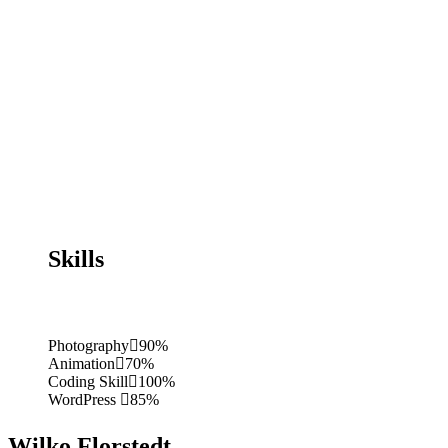
Skills
Photography
90%
Animation
70%
Coding Skill
100%
WordPress
85%
Wilko Florstedt