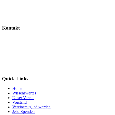
Dieses Projekt wird gefördert durch das Landesverwaltungsamt
Sachsen-Anhalt.
Kontakt
Wildtierretter Sachsen-Anhalt e. V.
Randauer Dorfstr. 16
39114 Magdeburg / Randau
info@wildtierretter.org
Quick Links
Home
Wissenswertes
Unser Verein
Vorstand
Vereinsmitglied werden
Jetzt Spenden