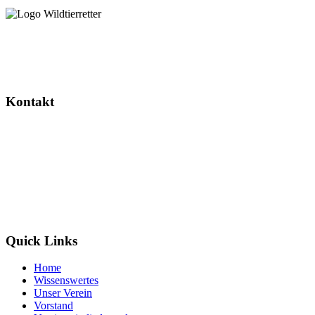
Dieses Projekt wird gefördert durch das Landesverwaltungsamt
Sachsen-Anhalt.
Kontakt
Wildtierretter Sachsen-Anhalt e. V.
Randauer Dorfstr. 16
39114 Magdeburg / Randau
info@wildtierretter.org
Quick Links
Home
Wissenswertes
Unser Verein
Vorstand