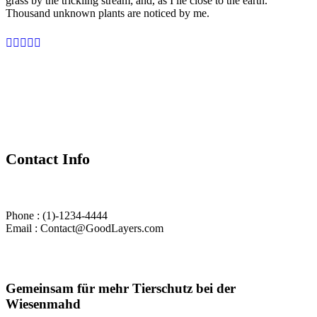
grass by the trickling stream; and, as I lie close to the earth.
Thousand unknown plants are noticed by me.
Contact Info
Phone : (1)-1234-4444
Email : Contact@GoodLayers.com
Gemeinsam für mehr Tierschutz bei der
Wiesenmahd