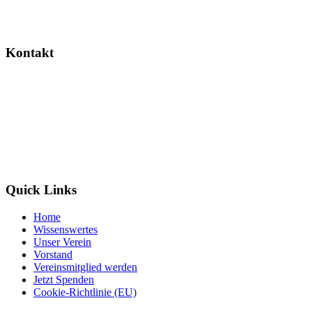
Sachsen-Anhalt.
Kontakt
Wildtierretter Sachsen-Anhalt e. V.
Randauer Dorfstr. 16
39114 Magdeburg / Randau
info@wildtierretter.org
Quick Links
Home
Wissenswertes
Unser Verein
Vorstand
Vereinsmitglied werden
Jetzt Spenden
Cookie-Richtlinie (EU)