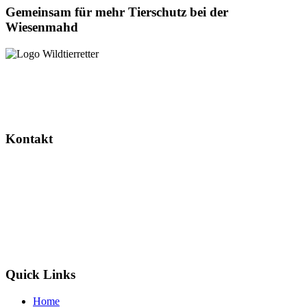
Gemeinsam für mehr Tierschutz bei der
Wiesenmahd
Dieses Projekt wird gefördert durch das Landesverwaltungsamt
Sachsen-Anhalt.
Kontakt
Wildtierretter Sachsen-Anhalt e. V.
Randauer Dorfstr. 16
39114 Magdeburg / Randau
info@wildtierretter.org
Quick Links
Home