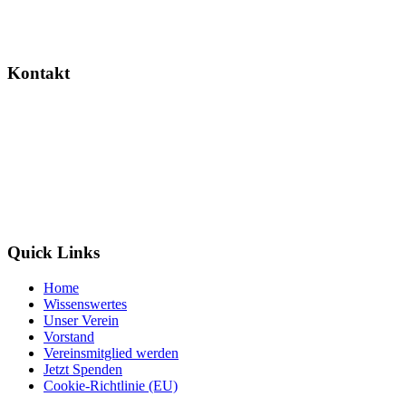
Dieses Projekt wird gefördert durch das Landesverwaltungsamt Sach
Kontakt
Wildtierretter Sachsen-Anhalt e. V.
Randauer Dorfstr. 16
39114 Magdeburg / Randau
info@wildtierretter.org
Quick Links
Home
Wissenswertes
Unser Verein
Vorstand
Vereinsmitglied werden
Jetzt Spenden
Cookie-Richtlinie (EU)