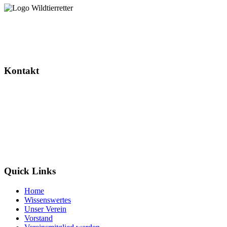
Dieses Projekt wird gefördert durch das Landesverwaltungsamt
Sachsen-Anhalt.
Kontakt
Wildtierretter Sachsen-Anhalt e. V.
Randauer Dorfstr. 16
39114 Magdeburg / Randau
info@wildtierretter.org
Quick Links
Home
Wissenswertes
Unser Verein
Vorstand