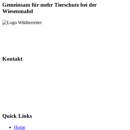
Gemeinsam für mehr Tierschutz bei der
Wiesenmahd
Dieses Projekt wird gefördert durch das Landesverwaltungsamt
Sachsen-Anhalt.
Kontakt
Wildtierretter Sachsen-Anhalt e. V.
Randauer Dorfstr. 16
39114 Magdeburg / Randau
info@wildtierretter.org
Quick Links
Home